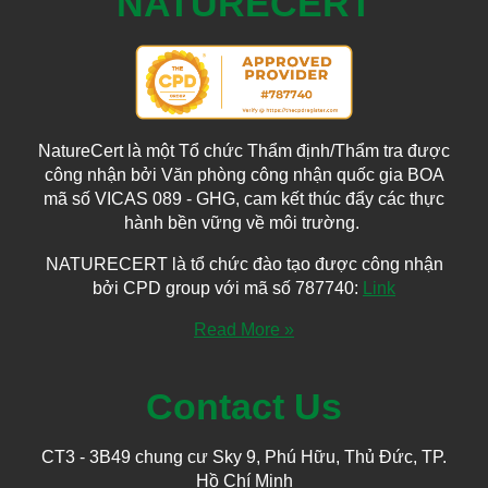
NATURECERT
NatureCert là một Tổ chức Thẩm định/Thẩm tra được
công nhận bởi Văn phòng công nhận quốc gia BOA
mã số VICAS 089 - GHG, cam kết thúc đẩy các thực
hành bền vững về môi trường.
NATURECERT là tổ chức đào tạo được công nhận
bởi CPD group với mã số 787740:
Link
Read More »
Contact Us
CT3 - 3B49 chung cư Sky 9, Phú Hữu, Thủ Đức, TP.
Hồ Chí Minh