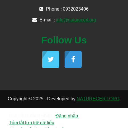
Phone : 0932023406
E-mail :
info@naturecert.org
Follow Us
Copyright © 2025 - Developed by
NATURECERT.ORG
.
Bạn chưa đăng nhập. (
Đăng nhập
)
Tóm tắt lưu trữ dữ liệu