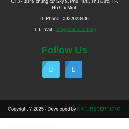
CT3 - 3B49 chung cư Sky 9, Phú Hữu, Thủ Đức, TP.
Hồ Chí Minh
Phone : 0932023406
E-mail :
info@naturecert.org
Follow Us
Copyright © 2025 - Developed by
NATURECERT.ORG
.
Bạn chưa đăng nhập.