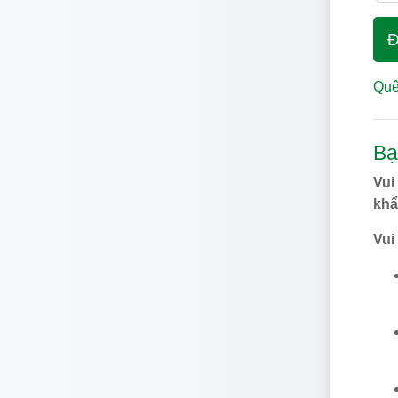
Đ
Quê
Bạ
Vui
khẩ
Vui