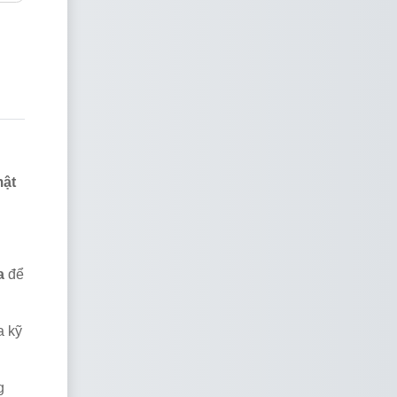
mật
a
để
a kỹ
g