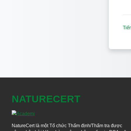
Tiến
NATURECERT
NatureCert là một Tổ chức Thẩm định/Thẩm tra được