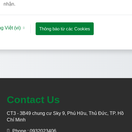
nhận.
g Việt ‎(vi)‎
Thông báo từ các Cookies
Contact Us
CT3 - 3B49 chung cư Sky 9, Phú Hữu, Thủ Đức, TP. Hồ
Chí Minh
Phone : 0932023406