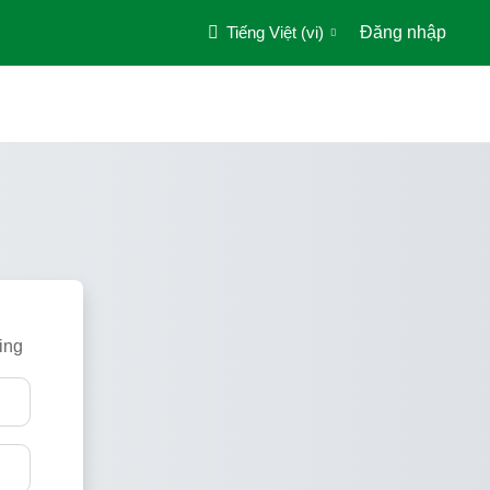
Tiếng Việt ‎(vi)‎
Đăng nhập
Trang chủ
NATURECERT ACADEMY – Trusted O