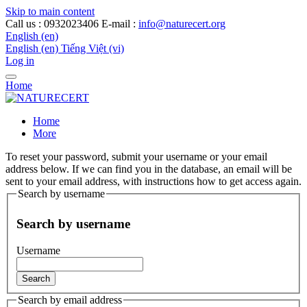
Skip to main content
Call us : 0932023406
E-mail :
info@naturecert.org
English ‎(en)‎
English ‎(en)‎
Tiếng Việt ‎(vi)‎
Log in
Home
Home
More
To reset your password, submit your username or your email
address below. If we can find you in the database, an email will be
sent to your email address, with instructions how to get access again.
Search by username
Search by username
Username
Search by email address