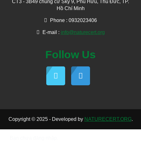
CT3 - 3B49 chung cư Sky 9, Phú Hữu, Thủ Đức, TP.
Hồ Chí Minh
Phone : 0932023406
E-mail :
info@naturecert.org
Follow Us
Copyright © 2025 - Developed by
NATURECERT.ORG
.
Bạn chưa đăng nhập.