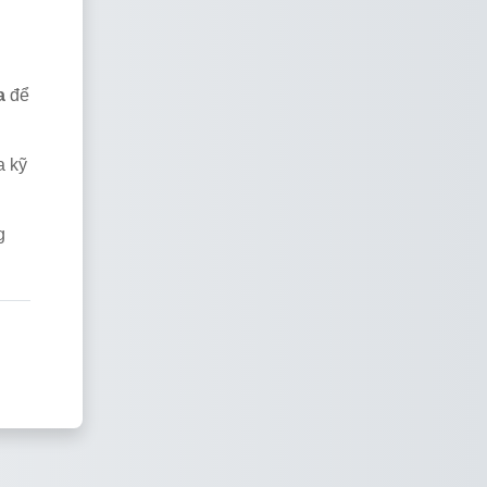
a
để
a kỹ
g