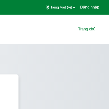
Tiếng Việt ‎(vi)‎
Đăng nhập
Trang chủ
NATURECERT ACADEMY – Trusted O