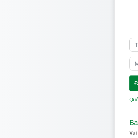
Tên 
Mật
Đ
Quê
Bạ
Vui