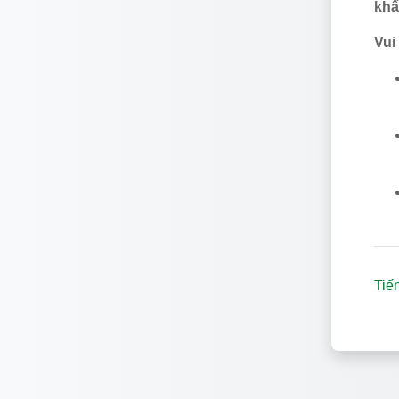
khẩ
Vui
Tiến